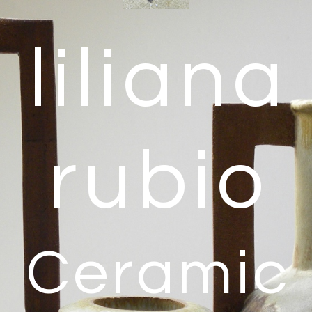
liliana
rubio
Ceramic