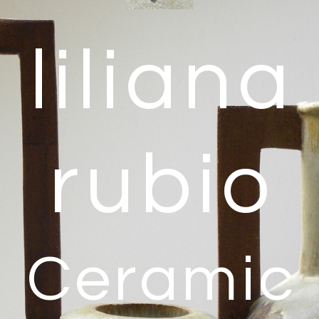
liliana
rubio
Ceramic