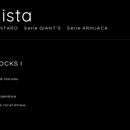
ista
ANTARO
Serie GIANT'S
Serie ARHUACA
OCKS I
de textures
mpérature
e, fer et émaux